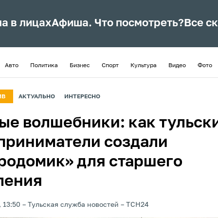
ла в лицах
Афиша. Что посмотреть?
Все с
Авто
Политика
Бизнес
Спорт
Культура
Видео
Фото
ИВ
АКТУАЛЬНО
ИНТЕРЕСНО
ые волшебники: как тульск
приниматели создали
родомик» для старшего
ления
 13:50
Тульская служба новостей
ТСН24