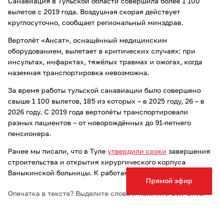
Санавиация в Тульской области совершила более 1 100
вылетов с 2019 года. Воздушная скорая действует
круглосуточно, сообщает региональный минздрав.
Вертолёт «Ансат», оснащённый медицинским
оборудованием, вылетает в критических случаях: при
инсультах, инфарктах, тяжёлых травмах и ожогах, когда
наземная транспортировка невозможна.
За время работы тульской санавиации было совершено
свыше 1 100 вылетов, 185 из которых – в 2025 году, 26 – в
2026 году. С 2019 года вертолёты транспортировали
разных пациентов – от новорождённых до 91-летнего
пенсионера.
Ранее мы писали, что в Туле
утвердили сроки
завершения
строительства и открытия хирургического корпуса
Ваныкинской больницы. К работам приступят в 2027 году.
Прямой эфир
Опечатка в тексте? Выделите слово и нажмите Ctrl+Enter