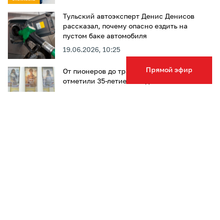
Тульский автоэксперт Денис Денисов
рассказал, почему опасно ездить на
пустом баке автомобиля
19.06.2026, 10:25
Прямой эфир
От пионеров до трансформаторов: в Туле
отметили 35-летие молодежной политики
18.06.2026, 19:20
Хлебушек с молочком в котлетки: почему
еда в детском саду всегда вкуснее, чем
дома – поговорили с поваром
17.06.2026, 06:25
ЭКСКЛЮЗИВ
1
2
3
4
5
…