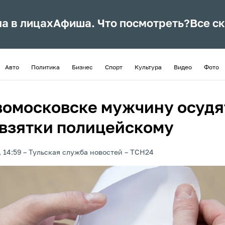
ла в лицах
Афиша. Что посмотреть?
Все с
Авто
Политика
Бизнес
Спорт
Культура
Видео
Фото
вомосковске мужчину осудя
 взятки полицейскому
 14:59
Тульская служба новостей
ТСН24