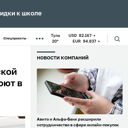
кидки к школе
Тула
USD
82.167
Спецпроекты
20°
EUR
94.837
НОВОСТИ КОМПАНИЙ
ской
оют в
Авито и Альфа-Банк расширили
сотрудничество в сфере онлайн-покупок