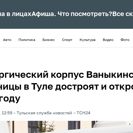
ла в лицах
Афиша. Что посмотреть?
Все с
Авто
Политика
Бизнес
Спорт
Культура
Видео
Фото
ргический корпус Ваныкин
ицы в Туле достроят и откр
 году
 12:59
Тульская служба новостей
ТСН24