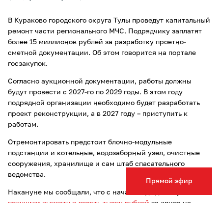
В Кураково городского округа Тулы проведут капитальный
ремонт части регионального МЧС. Подрядчику заплатят
более 15 миллионов рублей за разработку проетно-
сметной документации. Об этом говорится на портале
госзакупок.
Согласно аукционной документации, работы должны
будут провести с 2027-го по 2029 годы. В этом году
подрядной организации необходимо будет разработать
проект реконструкции, а в 2027 году – приступить к
работам.
Отремонтировать предстоит блочно-модульные
подстанции и котельные, водозаборный узел, очистные
сооружения, хранилище и сам штаб спасательного
ведомства.
Прямой эфир
Накануне мы сообщали, что с начала года двое туляков
получили выплату в десять тысяч рублей
за донос на
поджигателей травы. В прошлом году премию выдали 13