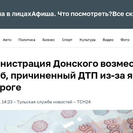
ла в лицах
Афиша. Что посмотреть?
Все с
Авто
Политика
Бизнес
Спорт
Культура
Видео
Фото
нистрация Донского возме
б, причиненный ДТП из-за 
ороге
 14:23
Тульская служба новостей
ТСН24