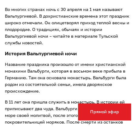
Во многих странах ночь с 30 апреля на 1 мая называют
Вальпургиевой. В дохристианские времена этот праздник
широко отмечали. Он олицетворял приход теплой весны и
плодородие. О традициях, обычаях и истории
Вальпургиевой ночи – читайте в материале Тульской
службы новостей.
История Вальпургиевой ночи
Название праздника произошло от имени христианской
монахини Вальбурги, которая в восьмом веке прибыла в
Германию. Там она основала монастырь. Вальбурги была
родом из состоятельной семьи, имела дворянское
происхождение.
В 11 лет она пришла служить в монастырь. В истории ей
приписывают два чуда. Вальбурги остановила ураган в
Прямой эфир
море своей молитвой, после этого стала
покровительницей моряков. После смерти из останков
монахини начало проступать масло с живительными
свойствами.