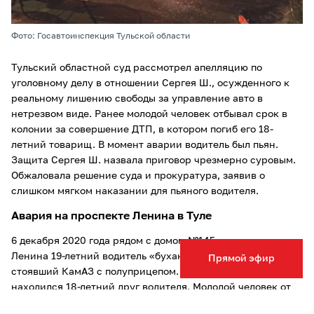
Фото: Госавтоинспекция Тульской области
Тульский областной суд рассмотрел апелляцию по
уголовному делу в отношении Сергея Ш., осужденного к
реальному лишению свободы за управление авто в
нетрезвом виде. Ранее молодой человек отбывал срок в
колонии за совершение ДТП, в котором погиб его 18-
летний товарищ. В момент аварии водитель был пьян.
Защита Сергея Ш. назвала приговор чрезмерно суровым.
Обжаловала решение суда и прокуратура, заявив о
слишком мягком наказании для пьяного водителя.
Авария на проспекте Ленина в Туле
6 декабря 2020 года рядом с домом №145 по проспекту
Ленина 19-летний водитель «буханки» Сергей Ш. въехал в
Прямой эфир
стоявший КамАЗ с полуприцепом. В салоне также
находился 18-летний друг водителя. Молодой человек от
полученных травм скончался на месте. Сам виновник ДТП