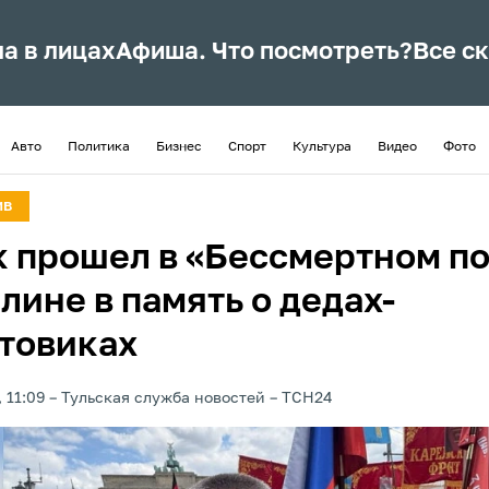
ла в лицах
Афиша. Что посмотреть?
Все с
Авто
Политика
Бизнес
Спорт
Культура
Видео
Фото
ИВ
к прошел в «Бессмертном п
лине в память о дедах-
товиках
 11:09
Тульская служба новостей
ТСН24