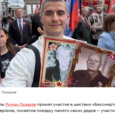
н Лазарев
улы
Роман Лазарев
принял участие в шествии «Бессмерт
Берлине, посвятив поездку памяти своих дедов — участ