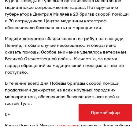
В День Победы в Туле было организовано масштабное
медицинское сопровождение парада. По поручению
губернатора Дмитрия Миляева 20 бригад скорой помощи
и 70 сотрудников Центра медицины катастроф
обеспечивали безопасность на мероприятии.
Медики дежурили вблизи колонн и трибун на площади
Ленина, чтобы в случае необходимости оперативно
оказать помощь. Особое внимание уделялось ветеранам
Великой Отечественной войны. К счастью, за время
парада обращений за медицинской помощью от них не
поступало.
В течение всего Дня Победы бригады скорой помощи
продолжили дежурство на всех крупных городских
мероприятиях, обеспечивая безопасность жителей и
гостей Тулы.
Прямой эфир
0+
Ранее Дмитрий Миляев
поздравил
туляков с Днем победы.
Ранее мы сообщали, что Дональд Трамп
анонсировал