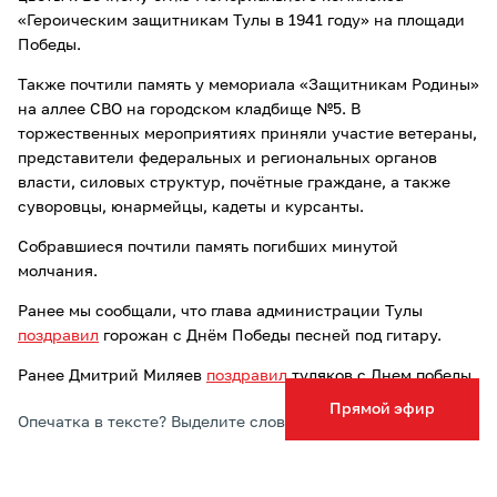
«Героическим защитникам Тулы в 1941 году» на площади
Победы.
Также почтили память у мемориала «Защитникам Родины»
на аллее СВО на городском кладбище №5. В
торжественных мероприятиях приняли участие ветераны,
представители федеральных и региональных органов
власти, силовых структур, почётные граждане, а также
суворовцы, юнармейцы, кадеты и курсанты.
Собравшиеся почтили память погибших минутой
молчания.
Ранее мы сообщали, что глава администрации Тулы
поздравил
горожан с Днём Победы песней под гитару.
Ранее Дмитрий Миляев
поздравил
туляков с Днем победы.
Прямой эфир
Опечатка в тексте? Выделите слово и нажмите Ctrl+Enter