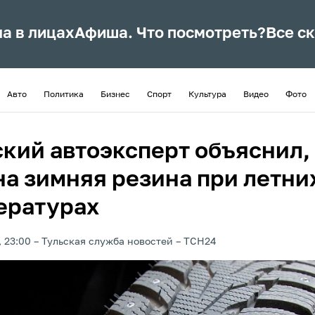
ла в лицах
Афиша. Что посмотреть?
Все с
Авто
Политика
Бизнес
Спорт
Культура
Видео
Фото
ский автоэксперт объяснил,
на зимняя резина при летни
ературах
, 23:00
Тульская служба новостей
ТСН24