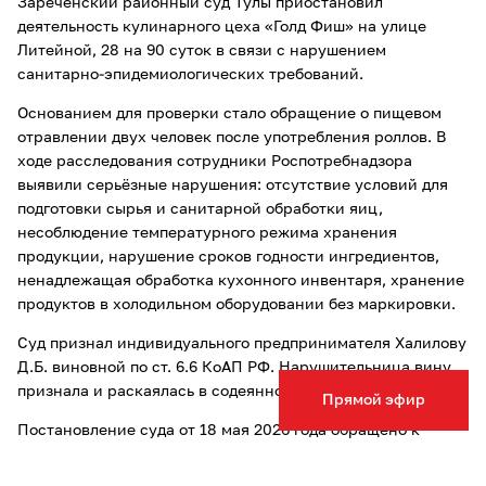
Зареченский районный суд Тулы приостановил
деятельность кулинарного цеха «Голд Фиш» на улице
Литейной, 28 на 90 суток в связи с нарушением
санитарно-эпидемиологических требований.
Основанием для проверки стало обращение о пищевом
отравлении двух человек после употребления роллов. В
ходе расследования сотрудники Роспотребнадзора
выявили серьёзные нарушения: отсутствие условий для
подготовки сырья и санитарной обработки яиц,
несоблюдение температурного режима хранения
продукции, нарушение сроков годности ингредиентов,
ненадлежащая обработка кухонного инвентаря, хранение
продуктов в холодильном оборудовании без маркировки.
Суд признал индивидуального предпринимателя Халилову
Д.Б. виновной по ст. 6.6 КоАП РФ. Нарушительница вину
признала и раскаялась в содеянном.
Прямой эфир
Постановление суда от 18 мая 2026 года обращено к
немедленному исполнению. Срок приостановления
деятельности исчисляется с 13 мая 2026 года. Документ