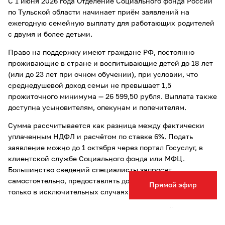
С 1 июня 2026 года Отделение Социального фонда России
по Тульской области начинает приём заявлений на
ежегодную семейную выплату для работающих родителей
с двумя и более детьми.
Право на поддержку имеют граждане РФ, постоянно
проживающие в стране и воспитывающие детей до 18 лет
(или до 23 лет при очном обучении), при условии, что
среднедушевой доход семьи не превышает 1,5
прожиточного минимума — 26 599,50 рубля. Выплата также
доступна усыновителям, опекунам и попечителям.
Сумма рассчитывается как разница между фактически
уплаченным НДФЛ и расчётом по ставке 6%. Подать
заявление можно до 1 октября через портал Госуслуг, в
клиентской службе Социального фонда или МФЦ.
Большинство сведений специалисты запросят
самостоятельно, предоставлять документы потребуется
Прямой эфир
только в исключительных случаях.
По всем вопросам можно обратиться в единый контакт-
центр СФР по телефону 8 (800) 100-00-01 (звонок