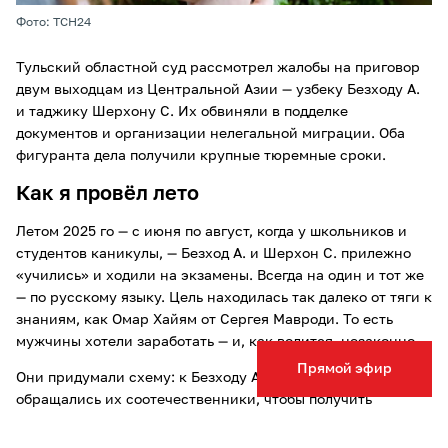
Фото: ТСН24
Тульский областной суд рассмотрел жалобы на приговор
двум выходцам из Центральной Азии — узбеку Безходу А.
и таджику Шерхону С. Их обвиняли в подделке
документов и организации нелегальной миграции. Оба
фигуранта дела получили крупные тюремные сроки.
Как я провёл лето
Летом 2025 го — с июня по август, когда у школьников и
студентов каникулы, — Безход А. и Шерхон С. прилежно
«учились» и ходили на экзамены. Всегда на один и тот же
— по русскому языку. Цель находилась так далеко от тяги к
знаниям, как Омар Хайям от Сергея Мавроди. То есть
мужчины хотели заработать — и, как водится, незаконно.
Прямой эфир
Они придумали схему: к Безходу А. и Шерхону С.
обращались их соотечественники, чтобы получить
патенты на работу в России без обязательной сдачи
экзамена по русскому языку.