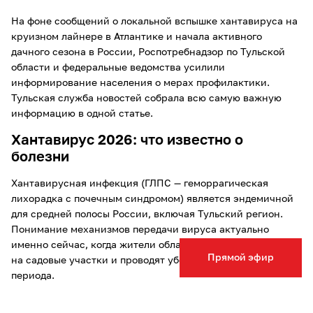
На фоне сообщений о локальной вспышке хантавируса на
круизном лайнере в Атлантике и начала активного
дачного сезона в России, Роспотребнадзор по Тульской
области и федеральные ведомства усилили
информирование населения о мерах профилактики.
Тульская служба новостей собрала всю самую важную
информацию в одной статье.
Хантавирус 2026: что известно о
болезни
Хантавирусная инфекция (ГЛПС — геморрагическая
лихорадка с почечным синдромом) является эндемичной
для средней полосы России, включая Тульский регион.
Понимание механизмов передачи вируса актуально
именно сейчас, когда жители области массово выезжают
Прямой эфир
на садовые участки и проводят уборку после зимнего
периода.
Хантавирусы циркулируют в природе постоянно, однако