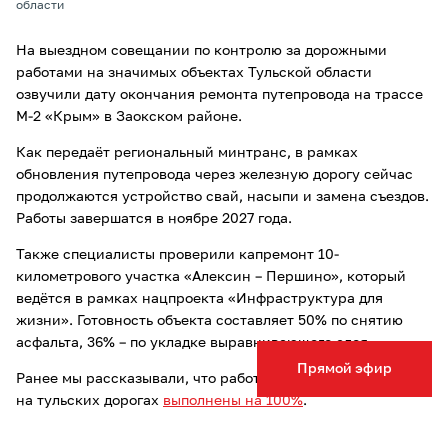
области
На выездном совещании по контролю за дорожными
работами на значимых объектах Тульской области
озвучили дату окончания ремонта путепровода на трассе
М-2 «Крым» в Заокском районе.
Как передаёт региональный минтранс, в рамках
обновления путепровода через железную дорогу сейчас
продолжаются устройство свай, насыпи и замена съездов.
Работы завершатся в ноябре 2027 года.
Также специалисты проверили капремонт 10-
километрового участка «Алексин – Першино», который
ведётся в рамках нацпроекта «Инфраструктура для
жизни». Готовность объекта составляет 50% по снятию
асфальта, 36% – по укладке выравнивающего слоя.
Прямой эфир
Ранее мы рассказывали, что работы по ямочному ремонту
на тульских дорогах
выполнены на 100%
.
Также напомним, реконструкцию моста через реку