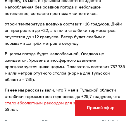
В среду, 13 мая, в Тульской области ожидается
малооблачная без осадков погода и небольшое
потепление, согласно прогнозам синоптиков.
Утром температура воздуха составит +16 градусов. Днём
он прогреется до +22, а к ночи столбики термометров
опустятся до +12 градусов. Ветер будет слабым с
порывами до трёх метров в секунду.
В целом погода будет малооблачной. Осадков не
ожидается. Уровень атмосферного давления
прогнозируется ниже нормы. Показатель составит 737-735
миллиметров ртутного столба (норма для Тульской
области – 745).
Ранее мы рассказывали, что 7 мая в Тульской области
столбики термометров поднялись до +29,7 градусов, что
стало абсолютным рекордом для этой даты
за последние
Прямой эфир
59 лет.
Опечатка в тексте? Выделите слово и нажмите Ctrl+Enter