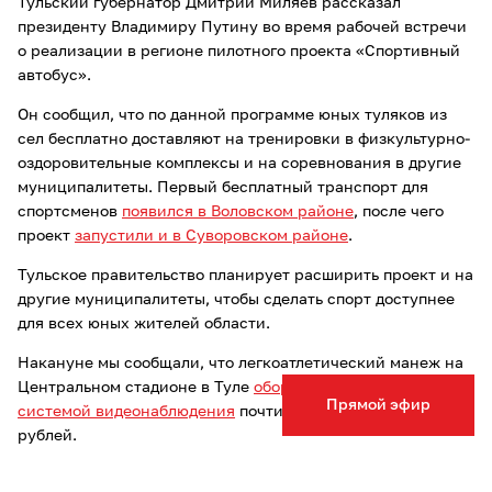
Тульский губернатор Дмитрий Миляев рассказал
президенту Владимиру Путину во время рабочей встречи
о реализации в регионе пилотного проекта «Спортивный
автобус».
Он сообщил, что по данной программе юных туляков из
сел бесплатно доставляют на тренировки в физкультурно-
оздоровительные комплексы и на соревнования в другие
муниципалитеты. Первый бесплатный транспорт для
спортсменов
появился в Воловском районе
, после чего
проект
запустили и в Суворовском районе
.
Тульское правительство планирует расширить проект и на
другие муниципалитеты, чтобы сделать спорт доступнее
для всех юных жителей области.
Накануне мы сообщали, что легкоатлетический манеж на
Центральном стадионе в Туле
оборудуют современной
Прямой эфир
системой видеонаблюдения
почти за два миллиона
рублей.
Опечатка в тексте? Выделите слово и нажмите Ctrl+Enter