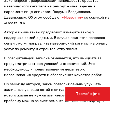
Законопроект, разрешающий использовать средства
материнского капитала на ремонт жилья, внесен в
парламент вице-спикером Госдумы Владиславом
Даванковым. Об этом сообщают
«Известия»
со ссылкой на
«Газета.Ru».
Авторы инициативы предлагают изменить закон о
поддержке семей с детьми. В случае принятия поправок
семьи смогут направлять материнcкий капитал на оплату
услуг по ремонту и строительству жилья.
В пояснительной записке отмечается, что инициатива
предусматривает ряд условий и ограничений. Это
необходимо для предотвращения нецелевого
использования средств и обеспечения качества работ.
По замыcлу авторов, закон позволит семьям улучшать
жилищные уcловия детей в ситуациях, когда покупка
Прямой эфир
нового жилья не нужна или невозможна, а решить
проблему можно за счет ремонта имеющейся квартиры
или дома.