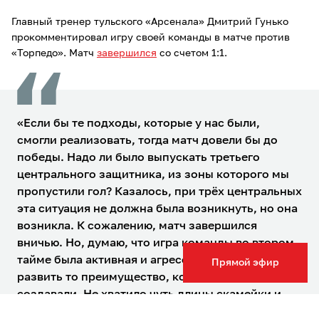
Главный тренер тульского «Арсенала» Дмитрий Гунько
прокомментировал игру своей команды в матче против
«Торпедо». Матч
завершился
со счетом 1:1.
«Если бы те подходы, которые у нас были,
смогли реализовать, тогда матч довели бы до
победы. Надо ли было выпускать третьего
центрального защитника, из зоны которого мы
пропустили гол? Казалось, при трёх центральных
эта ситуация не должна была возникнуть, но она
возникла. К сожалению, матч завершился
вничью. Но, думаю, что игра команды во втором
тайме была активная и агрессивная, не смогли
Прямой эфир
развить то преимущество, которые мы
создавали. Не хватило чуть длины скамейки и
сил тем, кто тянул эту ношу с первой минуты