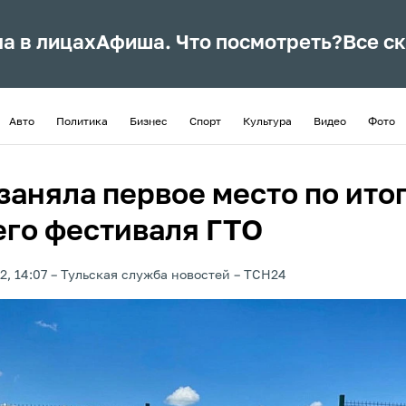
ла в лицах
Афиша. Что посмотреть?
Все с
Авто
Политика
Бизнес
Спорт
Культура
Видео
Фото
заняла первое место по ито
его фестиваля ГТО
2, 14:07
Тульская служба новостей
ТСН24