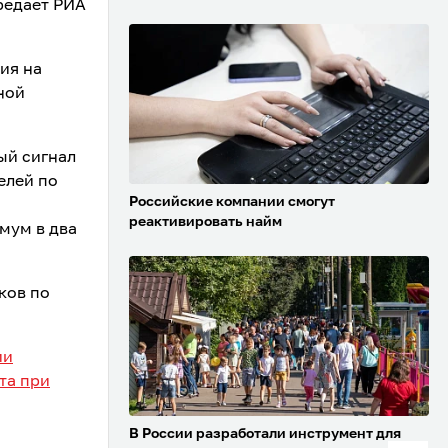
ередает РИА
ия на
ной
ый сигнал
елей по
Российские компании смогут
реактивировать найм
мум в два
ков по
ии
та при
В России разработали инструмент для