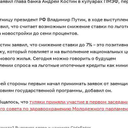
 заявил глава банка Андрей Костин в кулуарах ПМЭФ, п
ятницу президент РФ Владимир Путин, в ходе выступлен
вил, что считает возможным снижение ставки по льгот
а новостройки до семи процентов.
стин заявил, что снижение ставки до 7% – это позитивн
ку, который повлияет и на выполнение национальных ц
нового жилья. Сегодня можно говорить о будущем
лении спроса на льготные ипотечные кредиты как мини
оей стороны первым начал принимать заявок от заемщи
овиям государственной программы, добавил он.
бщалось, что
туляки приняли участие в первом заседан
го совета по здравоохранению Молодежного парламен