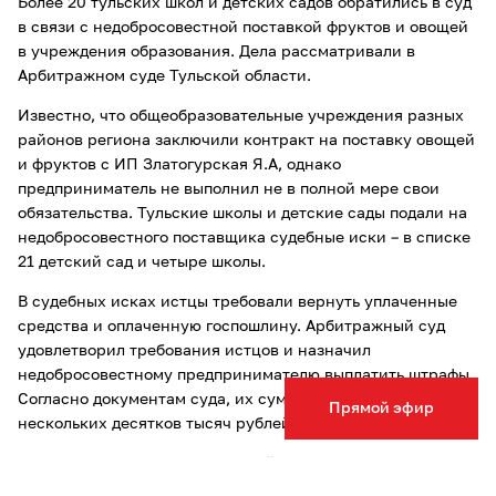
Более 20 тульских школ и детских садов обратились в суд
в связи с недобросовестной поставкой фруктов и овощей
в учреждения образования. Дела рассматривали в
Арбитражном суде Тульской области.
Известно, что общеобразовательные учреждения разных
районов региона заключили контракт на поставку овощей
и фруктов с ИП Златогурская Я.А, однако
предприниматель не выполнил не в полной мере свои
обязательства. Тульские школы и детские сады подали на
недобросовестного поставщика судебные иски – в списке
21 детский сад и четыре школы.
В судебных исках истцы требовали вернуть уплаченные
средства и оплаченную госпошлину. Арбитражный суд
удовлетворил требования истцов и назначил
недобросовестному предпринимателю выплатить штрафы.
Согласно документам суда, их сумма достигает
Прямой эфир
нескольких десятков тысяч рублей.
Ранее Тульская служба новостей сообщала, что 16 мая в
областной столице пройдут
плановые отключения света
–