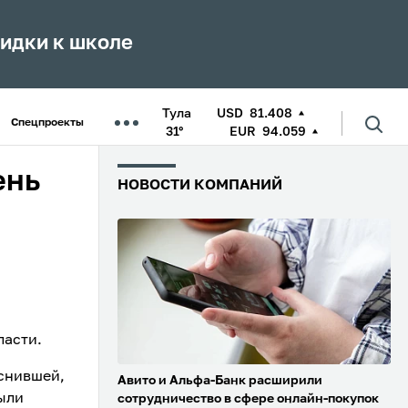
кидки к школе
Тула
USD
81.408
Спецпроекты
31°
EUR
94.059
ень
НОВОСТИ КОМПАНИЙ
ласти.
яснившей,
Авито и Альфа-Банк расширили
были
сотрудничество в сфере онлайн-покупок