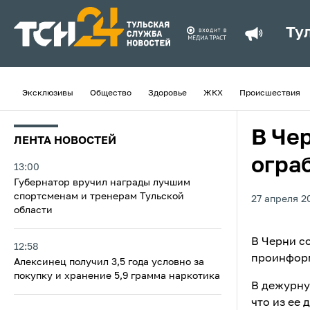
Ту
Эксклюзивы
Общество
Здоровье
ЖКХ
Происшествия
В Че
ЛЕНТА НОВОСТЕЙ
огра
13:00
Губернатор вручил награды лучшим
спортсменам и тренерам Тульской
27 апреля 20
области
В Черни с
12:58
проинформ
Алексинец получил 3,5 года условно за
покупку и хранение 5,9 грамма наркотика
В дежурну
что из ее