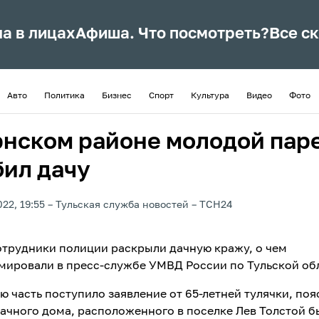
ла в лицах
Афиша. Что посмотреть?
Все с
Авто
Политика
Бизнес
Спорт
Культура
Видео
Фото
рнском районе молодой пар
бил дачу
22, 19:55
Тульская служба новостей
ТСН24
отрудники полиции раскрыли дачную кражу, о чем
ировали в пресс-службе УМВД России по Тульской об
ю часть поступило заявление от 65-летней тулячки, по
 дачного дома, расположенного в поселке Лев Толстой 