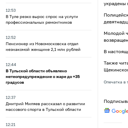
украдены 
12:53
Полицейск
В Туле резко вырос спрос на услуги
девятнадц
профессиональных ремонтников
Молодой ч
12:52
возвращен
Пенсионер из Новомосковска отдал
незнакомой женщине 2,1 млн рублей
В настоящ
Также чит
12:44
Щекинско
В Тульской области объявлено
метеопредупреждение о жаре до +35
Опечатка в 
градусов
12:37
Подписыва
Дмитрий Миляев рассказал о развитии
массового спорта в Тульской области
12:21