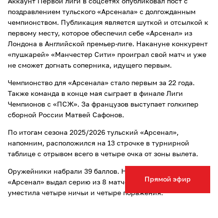
Аккаунт Первой лиги в соцсетях опубликовал пост с
поздравлением тульского «Арсенала» с долгожданным
чемпионством. Публикация является шуткой и отсылкой к
первому месту, которое обеспечил себе «Арсенал» из
Лондона в Английской премьер-лиге. Накануне конкурент
«пушкарей» «Манчестер Сити» проиграл свой матч и уже
не сможет догнать соперника, идущего первым.
Чемпионство для «Арсенала» стало первым за 22 года.
Также команда в конце мая сыграет в финале Лиги
Чемпионов с «ПСЖ». За французов выступает голкипер
сборной России Матвей Сафонов.
По итогам сезона 2025/2026 тульский «Арсенал»,
напомним, расположился на 13 строчке в турнирной
таблице с отрывом всего в четыре очка от зоны вылета.
Оружейники набрали 39 баллов. На финише сезона
Прямой эфир
«Арсенал» выдал серию из 8 матчей без побед, которая
уместила четыре ничьи и четыре поражения.
Опечатка в тексте? Выделите слово и нажмите Ctrl+Enter