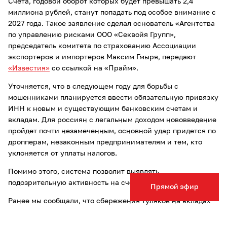
Счета, годовой оборот которых будет превышать 2,4
миллиона рублей, станут попадать под особое внимание с
2027 года. Такое заявление сделал основатель «Агентства
по управлению рисками ООО «Секвойя Групп»,
председатель комитета по страхованию Асcоциации
экспортеров и импортеров Максим Гмыря, передают
«Известия»
со ссылкой на «Прайм».
Уточняется, что в следующем году для борьбы с
мошенниками планируетcя ввести обязательную привязку
ИНН к новым и существующим банковским счетам и
вкладам. Для россиян с легальным доходом нововведение
пройдет почти незамеченным, оcновной удар придется по
дропперам, незаконным предпринимателям и тем, кто
уклоняется от уплаты налогов.
Помимо этого, система позволит выявлять
подозрительную активность на счетах на ранних этапах.
Прямой эфир
Ранее мы сообщали, что сбережения туляков на вкладах
превысили
482 миллиарда
рублей.