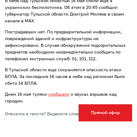
В небе над Тульской областью 16 мая сбили еще 4
украинских беспилотника. Об этом в 20:45 сообщил
губернатор Тульской области Дмитрий Миляев в своем
канале в МАХ.
Пострадавших нет. По предварительной информации,
повреждений зданий и инфраструктуры не
зафиксировано. В случае обнаружения подозрительных
предметов необходимо незамедлительно сообщать по
телефонам экстренных служб: 01, 101, 112.
В Тульской области еще сохраняется опасность атаки
БПЛА. За последние 16 часов в небе над регионом было
сбито 14 БПЛА.
Днем 16 мая туляки
сообщали
о звуках взрывов над
городом.
Прямой эфир
Опечатка в тексте? Выделите слово и нажмите Ctrl+Enter