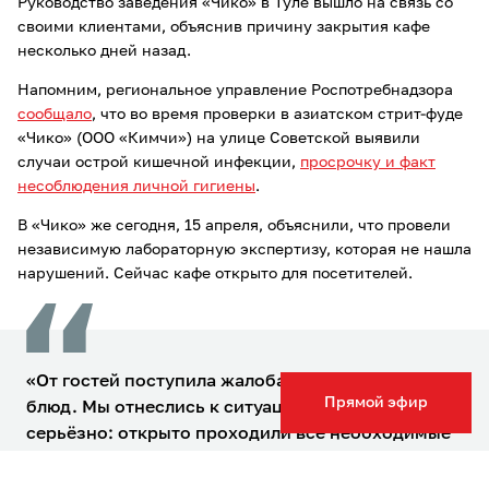
Руководство заведения «Чико» в Туле вышло на связь со
своими клиентами, объяснив причину закрытия кафе
несколько дней назад.
Напомним, региональное управление Роспотребнадзора
сообщало
, что во время проверки в азиатском стрит-фуде
«Чико» (ООО «Кимчи») на улице Советской выявили
случаи острой кишечной инфекции,
просрочку и факт
несоблюдения личной гигиены
.
В «Чико» же сегодня, 15 апреля, объяснили, что провели
независимую лабораторную экспертизу, которая не нашла
нарушений. Сейчас кафе открыто для посетителей.
«От гостей поступила жалоба на качество наших
Прямой эфир
блюд. Мы отнеслись к ситуации максимально
серьёзно: открыто проходили все необходимые
процедуры. Поэтому на время проверок работа
ресторана была остановлена.По итогам