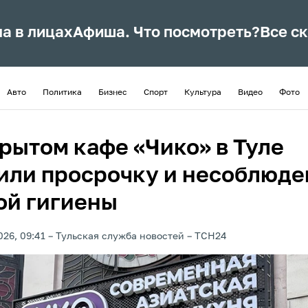
ла в лицах
Афиша. Что посмотреть?
Все с
Авто
Политика
Бизнес
Спорт
Культура
Видео
Фото
крытом кафе «Чико» в Туле
или просрочку и несоблюде
ой гигиены
026, 09:41
Тульская служба новостей
ТСН24