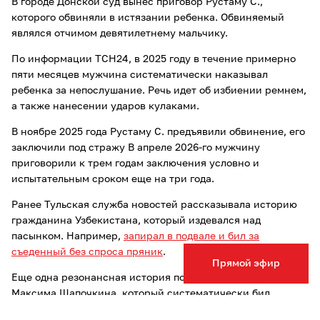
В городе Донской суд вынес приговор Рустаму С.,
которого обвиняли в истязании ребенка. Обвиняемый
являлся отчимом девятилетнему мальчику.
По информации ТСН24, в 2025 году в течение примерно
пяти месяцев мужчина систематически наказывал
ребенка за непослушание. Речь идет об избиении ремнем,
а также нанесении ударов кулаками.
В ноябре 2025 года Рустаму С. предъявили обвинение, его
заключили под стражу В апреле 2026-го мужчину
приговорили к трем годам заключения условно и
испытательным сроком еще на три года.
Ранее Тульская служба новостей рассказывала историю
гражданина Узбекистана, который издевался над
пасынком. Например,
запирал в подвале и бил за
съеденный без спроса пряник
.
Прямой эфир
Еще одна резонансная история последних лет - дело
Максима Шапочкина, который систематически бил
пасынка, и в итоге убил ребенка,
нанеся 136