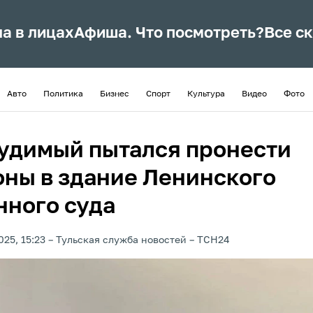
ла в лицах
Афиша. Что посмотреть?
Все с
Авто
Политика
Бизнес
Спорт
Культура
Видео
Фото
удимый пытался пронести
оны в здание Ленинского
нного суда
025, 15:23
Тульская служба новостей
ТСН24