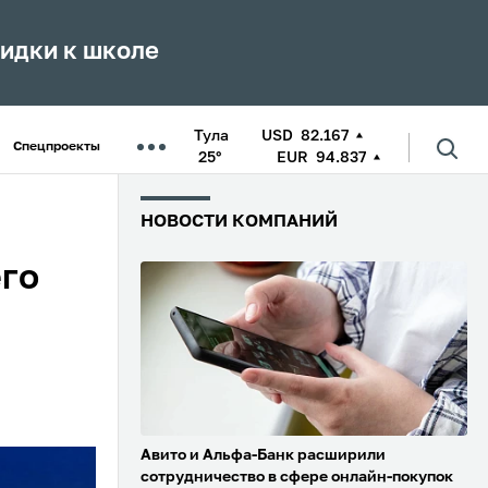
кидки к школе
Тула
USD
82.167
Спецпроекты
25°
EUR
94.837
НОВОСТИ КОМПАНИЙ
го
Авито и Альфа-Банк расширили
сотрудничество в сфере онлайн-покупок