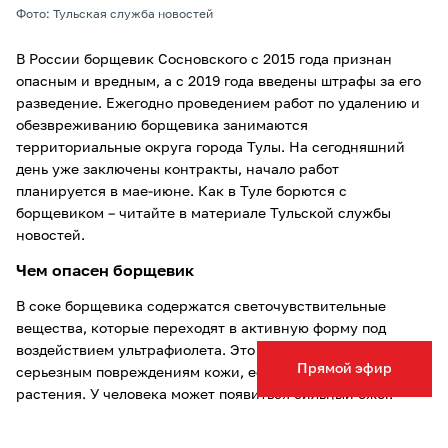
Фото: Тульская служба новостей
В России борщевик Сосновского с 2015 года признан
опасным и вредным, а с 2019 года введены штрафы за его
разведение. Ежегодно проведением работ по удалению и
обезвреживанию борщевика занимаются
территориальные округа города Тулы. На сегодняшний
день уже заключены контракты, начало работ
планируется в мае-июне. Как в Туле борются с
борщевиком – читайте в материале Тульской службы
новостей.
Чем опасен борщевик
В соке борщевика содержатся светочувствительные
вещества, которые переходят в активную форму под
воздействием ультрафиолета. Это может привести к
Прямой эфир
серьезным повреждениям кожи, если на нее попал сок
растения. У человека может появиться сильный ожог.
Обратите внимание: само по себе прикосновение к