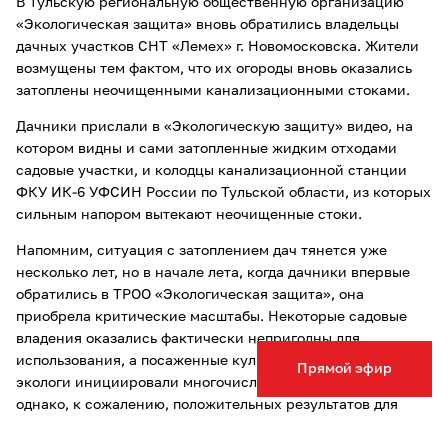
В Тульскую региональную общественную организацию
«Экологическая защита» вновь обратились владельцы
дачных участков СНТ «Лемех» г. Новомосковска. Жители
возмущены тем фактом, что их огороды вновь оказались
затоплены неочищенными канализационными стоками.
Дачники прислали в «Экологическую защиту» видео, на
котором видны и сами затопленные жидким отходами
садовые участки, и колодцы канализационной станции
ФКУ ИК-6 УФСИН России по Тульской области, из которых
сильным напором вытекают неочищенные стоки.
Напомним, ситуация с затоплением дач тянется уже
несколько лет, но в начале лета, когда дачники впервые
обратились в ТРОО «Экологическая защита», она
приобрела критические масштабы. Некоторые садовые
владения оказались фактически непригодны для
использования, а посаженные культуры погибли. В июне
Прямой эфир
экологи инициировали многочисленные проверки,
однако, к сожалению, положительных результатов для
владельцев дачных участков пока нет.