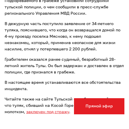
Подозреваемого в грабеже установили сотрудники
тульской полиции, о чем сообщили в пресс-службе
регионального Управления МВД России.
В дежурную часть поступило заявление от 34-летнего
туляка, пояснившего, что когда он возвращался домой по
4-му проезду поселка Мясново, к нему подошел
незнакомец, который, применив неопасное для жизни
насилие, отнял у потерпевшего 2 200 рублей.
Грабителем оказался ранее судимый, безработный 28-
летний житель Тулы. Он был задержан и доставлен в отдел
полиции, где признался в грабеже.
В настоящее время устанавливаются все обстоятельства
инцидента.
Читайте также на сайте Тульской службы новостей о том,
что туляк, сбивший на Косой Горе парня и добивший его
Прямой эфир
молотком,
заключен под стражу
.
Опечатка в тексте? Выделите слово и нажмите Ctrl+Enter