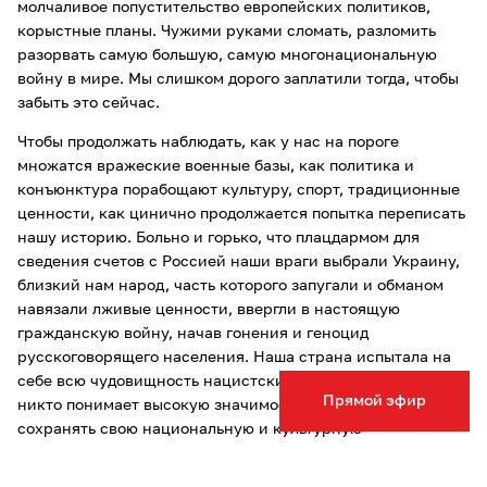
молчаливое попустительство европейских политиков,
корыстные планы. Чужими руками сломать, разломить
разорвать самую большую, самую многонациональную
войну в мире. Мы слишком дорого заплатили тогда, чтобы
забыть это сейчас.
Чтобы продолжать наблюдать, как у нас на пороге
множатся вражеские военные базы, как политика и
конъюнктура порабощают культуру, спорт, традиционные
ценности, как цинично продолжается попытка переписать
нашу историю. Больно и горько, что плацдармом для
сведения счетов с Россией наши враги выбрали Украину,
близкий нам народ, часть которого запугали и обманом
навязали лживые ценности, ввергли в настоящую
гражданскую войну, начав гонения и геноцид
русскоговорящего населения. Наша страна испытала на
себе всю чудовищность нацистских идей и планов, как
Прямой эфир
никто понимает высокую значимость права людей
сохранять свою национальную и культурную
идентичность, говорить на родном языке, воспитывать
детей в традициях своей культуры, своего народа. Мы