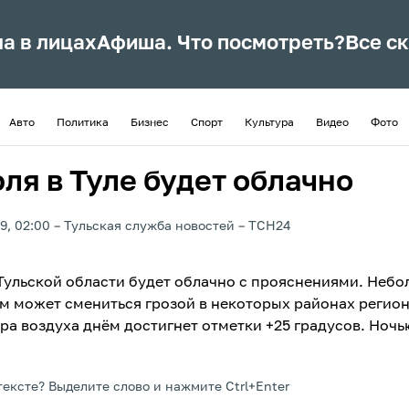
ла в лицах
Афиша. Что посмотреть?
Все с
Авто
Политика
Бизнес
Спорт
Культура
Видео
Фото
ля в Туле будет облачно
9, 02:00
Тульская служба новостей
ТСН24
 Тульской области будет облачно с прояснениями. Неб
м может смениться грозой в некоторых районах регион
ра воздуха днём достигнет отметки +25 градусов. Ночь
тексте? Выделите слово и нажмите Ctrl+Enter