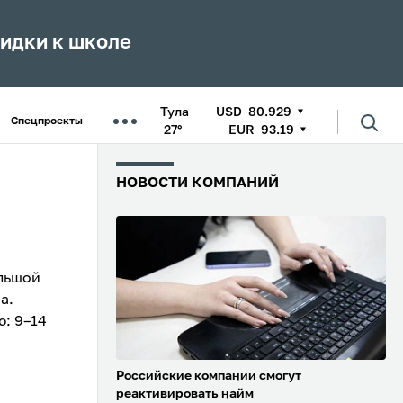
кидки к школе
Тула
USD
80.929
Спецпроекты
27°
EUR
93.19
НОВОСТИ КОМПАНИЙ
ольшой
а.
ю: 9–14
Российские компании смогут
реактивировать найм