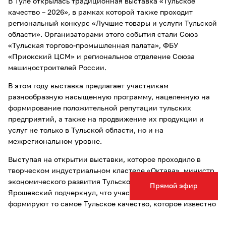
В Туле открылась традиционная выставка «Тульское
качество – 2026», в рамках которой также проходит
региональный конкурс «Лучшие товары и услуги Тульской
области». Организаторами этого события стали Союз
«Тульская торгово-промышленная палата», ФБУ
«Приокский ЦСМ» и региональное отделение Союза
машиностроителей России.
В этом году выставка предлагает участникам
разнообразную насыщенную программу, нацеленную на
формирование положительной репутации тульских
предприятий, а также на продвижение их продукции и
услуг не только в Тульской области, но и на
межрегиональном уровне.
Выступая на открытии выставки, которое проходило в
творческом индустриальном кластере «Октава», министр
экономического развития Тульской области Александр
Прямой эфир
Ярошевский подчеркнул, что участники выставки
формируют то самое Тульское качество, которое известно
всему миру, и отметил огромную роль Тульской ТПП в