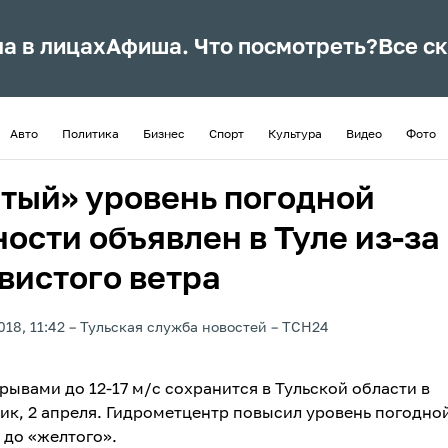
ла в лицах
Афиша. Что посмотреть?
Все с
Авто
Политика
Бизнес
Спорт
Культура
Видео
Фото
тый» уровень погодной
ости объявлен в Туле из-за
вистого ветра
018, 11:42
Тульская служба новостей
ТСН24
рывами до 12-17 м/с сохранится в Тульской области в
ик, 2 апреля. Гидрометцентр повысил уровень погодно
 до «желтого».