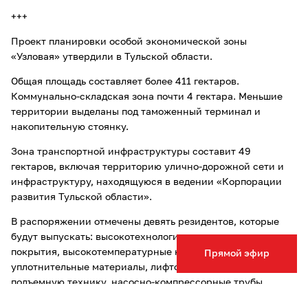
+++
Проект планировки особой экономической зоны
«Узловая» утвердили в Тульской области.
Общая площадь составляет более 411 гектаров.
Коммунально-складская зона почти 4 гектара. Меньшие
территории выделаны под таможенный терминал и
накопительную стоянку.
Зона транспортной инфраструктуры составит 49
гектаров, включая территорию улично-дорожной сети и
инфраструктуру, находящуюся в ведении «Корпорации
развития Тульской области».
В распоряжении отмечены девять резидентов, которые
будут выпускать: высокотехнологичные защитные
покрытия, высокотемпературные композиционные
Прямой эфир
уплотнительные материалы, лифтовую и другую
подъемную технику, насосно-компрессорные трубы,
шампиньоны и другое. В особой экономической зоне могут