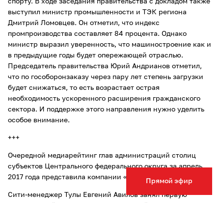
спорту. В ходе заседания правительства с докладом также
выступил министр промышленности и ТЭК региона
Дмитрий Ломовцев. Он отметил, что индекс
промпроизводства составляет 84 процента. Однако
министр выразил уверенность, что машиностроение как и
в предыдущие годы будет опережающей отраслью.
Председатель правительства Юрий Андрианов отметил,
что по гособоронзаказу через пару лет степень загрузки
будет снижаться, то есть возрастает острая
необходимость ускоренного расширения гражданского
сектора. И поддержке этого направления нужно уделить
особое внимание.
+++
Очередной медиарейтинг глав администраций столиц
субъектов Центрального федерального округа за апрель
2017 года представила компании «Медиалогия».
Прямой эфир
Сити-менеджер Тулы Евгений Авилов занял первую
строчку в рейтинге глав администраций столиц субъектов
ЦФО. По версии исследовательской компании, второе и