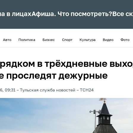
ла в лицах
Афиша. Что посмотреть?
Все с
Авто
Политика
Бизнес
Спорт
Культура
Видео
Фото
орядком в трёхдневные вых
ле проследят дежурные
6, 09:31
Тульская служба новостей
ТСН24