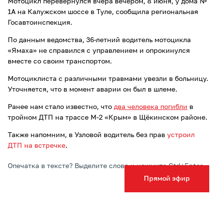
Мотоцикл перевернулся вчера вечером, 8 июня, у дома №
1А на Калужском шоссе в Туле, сообщила региональная
Госавтоинспекция.
По данным ведомства, 36-летний водитель мотоцикла
«Ямаха» не справился с управлением и опрокинулся
вместе со своим транспортом.
Мотоциклиста с различными травмами увезли в больницу.
Уточняется, что в момент аварии он был в шлеме.
Ранее нам стало известно, что
два человека погибли
в
тройном ДТП на трассе М-2 «Крым» в Щёкинском районе.
Также напомним, в Узловой водитель без прав
устроил
ДТП на встречке
.
Опечатка в тексте? Выделите слово и нажмите Ctrl+Enter
Прямой эфир
Подписывайтесь на ТСН24 в