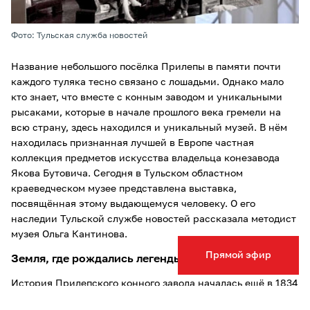
Фото: Тульская служба новостей
Название небольшого посёлка Прилепы в памяти почти
каждого туляка тесно связано с лошадьми. Однако мало
кто знает, что вместе с конным заводом и уникальными
рысаками, которые в начале прошлого века гремели на
всю страну, здесь находился и уникальный музей. В нём
находилась признанная лучшей в Европе частная
коллекция предметов искусства владельца конезавода
Якова Бутовича. Сегодня в Тульском областном
краеведческом музее представлена выставка,
посвящённая этому выдающемуся человеку. О его
наследии Тульской службе новостей рассказала методист
музея Ольга Кантинова.
Прямой эфир
Земля, где рождались легенды
История Прилепского конного завода началась ещё в 1834
году, когда тульские купцы Добрынины заложили здесь