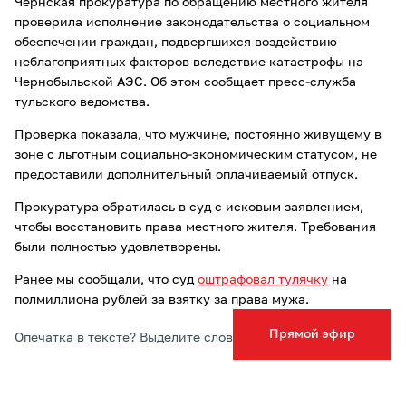
Чернская прокуратура по обращению местного жителя
проверила исполнение законодательства о социальном
обеспечении граждан, подвергшихся воздействию
неблагоприятных факторов вследствие катастрофы на
Чернобыльской АЭС. Об этом сообщает пресс-служба
тульского ведомства.
Проверка показала, что мужчине, постоянно живущему в
зоне с льготным социально-экономическим статусом, не
предоставили дополнительный оплачиваемый отпуск.
Прокуратура обратилась в суд с исковым заявлением,
чтобы восстановить права местного жителя. Требования
были полностью удовлетворены.
Ранее мы сообщали, что суд
оштрафовал тулячку
на
полмиллиона рублей за взятку за права мужа.
Прямой эфир
Опечатка в тексте? Выделите слово и нажмите Ctrl+Enter