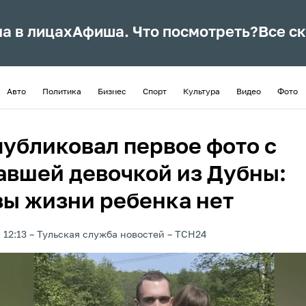
ла в лицах
Афиша. Что посмотреть?
Все с
Авто
Политика
Бизнес
Спорт
Культура
Видео
Фото
публиковал первое фото с
авшей девочкой из Дубны:
зы жизни ребенка нет
 12:13
Тульская служба новостей
ТСН24