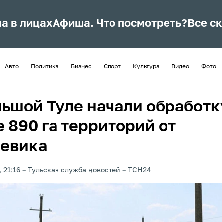
ла в лицах
Афиша. Что посмотреть?
Все с
Авто
Политика
Бизнес
Спорт
Культура
Видео
Фото
льшой Туле начали обработк
 890 га территорий от
евика
 21:16
Тульская служба новостей
ТСН24