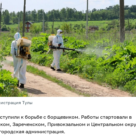
нистрация Тулы
иступили к борьбе с борщевиком. Работы стартовали в
ком, Зареченском, Привокзальном и Центральном окру
городская администрация.