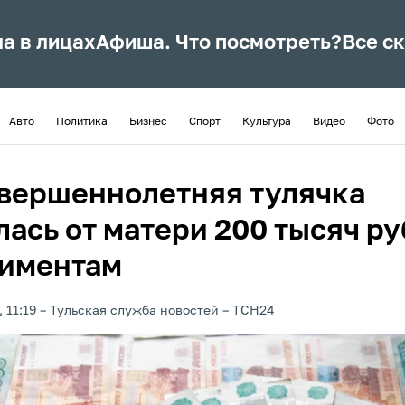
ла в лицах
Афиша. Что посмотреть?
Все с
Авто
Политика
Бизнес
Спорт
Культура
Видео
Фото
вершеннолетняя тулячка
лась от матери 200 тысяч р
лиментам
 11:19
Тульская служба новостей
ТСН24